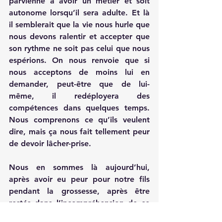
parvienne à avoir un métier et soit 
autonome lorsqu’il sera adulte. Et là 
il semblerait que la vie nous hurle que 
nous devons ralentir et accepter que 
son rythme ne soit pas celui que nous 
espérions. On nous renvoie que si 
nous acceptons de moins lui en 
demander, peut-être que de lui-
même, il redéployera des 
compétences dans quelques temps. 
Nous comprenons ce qu’ils veulent 
dire, mais ça nous fait tellement peur 
de devoir 
lâcher-prise
.
Nous en sommes là aujourd’hui, 
après avoir eu peur pour notre fils 
pendant la grossesse, après être 
restés dans l’incompréhension de ce 
qui lui arrivait durant 9 ans, après 